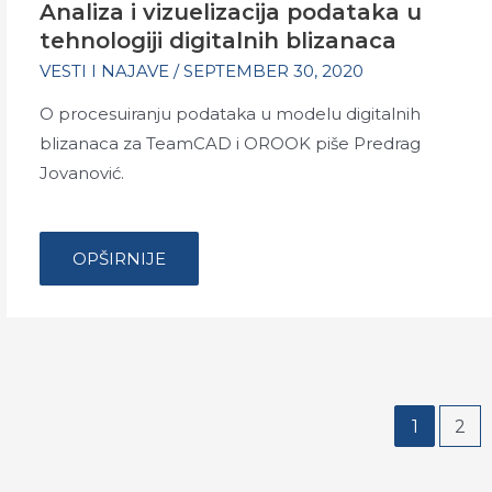
Analiza i vizuelizacija podataka u
tehnologiji digitalnih blizanaca
VESTI I NAJAVE
/
SEPTEMBER 30, 2020
O procesuiranju podataka u modelu digitalnih
blizanaca za TeamCAD i OROOK piše Predrag
Jovanović.
…
ANALIZA
OPŠIRNIJE
I
VIZUELIZACIJA
PODATAKA
U
TEHNOLOGIJI
DIGITALNIH
BLIZANACA
Posts
1
2
pagination