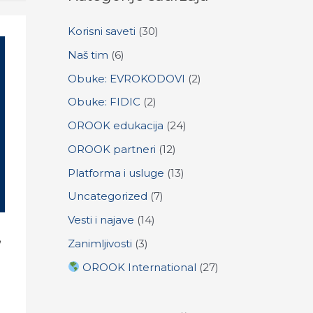
c
Korisni saveti
(30)
h
f
Naš tim
(6)
o
Obuke: EVROKODOVI
(2)
r
Obuke: FIDIC
(2)
:
OROOK edukacija
(24)
OROOK partneri
(12)
Platforma i usluge
(13)
Uncategorized
(7)
Vesti i najave
(14)
,
Zanimljivosti
(3)
OROOK International
(27)