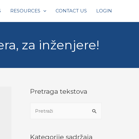
S
RESOURCES
CONTACT US
LOGIN
a, za inženjere!
Pretraga tekstova
S
e
a
r
Kategorije sadržaja