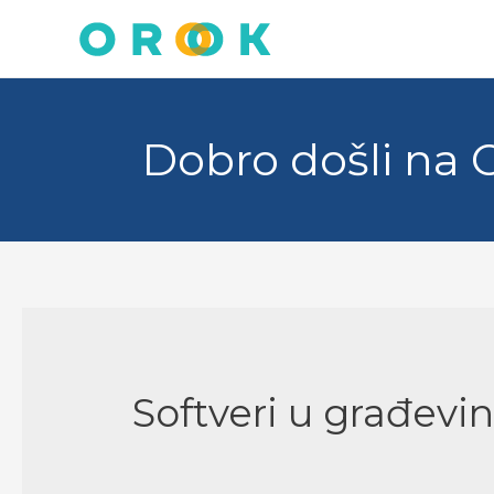
Skip
to
content
Dobro došli na 
Softveri u građevi