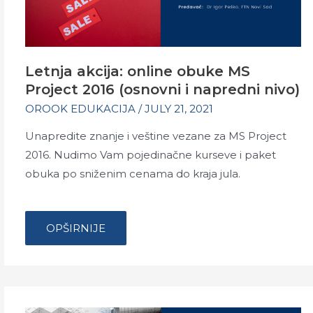
Letnja akcija: online obuke MS
Project 2016 (osnovni i napredni nivo)
OROOK EDUKACIJA
/
JULY 21, 2021
Unapredite znanje i veštine vezane za MS Project
2016. Nudimo Vam pojedinačne kurseve i paket
obuka po sniženim cenama do kraja jula.
…
LETNJA
OPŠIRNIJE
AKCIJA:
ONLINE
OBUKE
MS
PROJECT
2016
(OSNOVNI
I