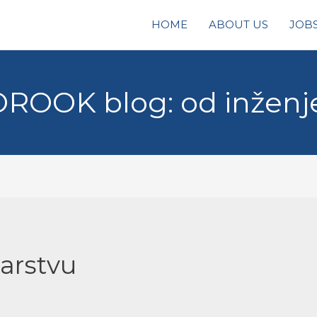
HOME
ABOUT US
JOB
OROOK blog: od inženjer
narstvu