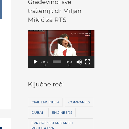
Građevinci sve
traženiji: dr Miljan
Mikić za RTS
V
i
d
a
e
00:0
11:4
0
0
o
P
Ključne reči
l
a
CIVIL ENGINEER
COMPANIES
y
e
DUBAI
ENGINEERS
r
EVROPSKI STANDARDI I
REGULATIVA