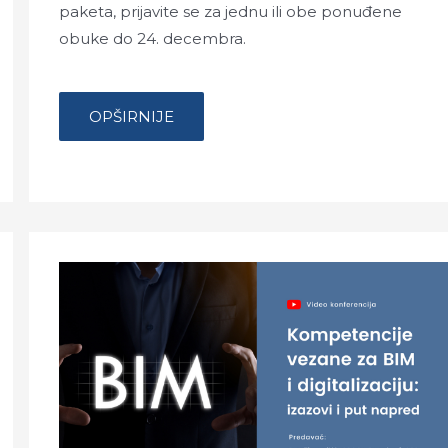
paketa, prijavite se za jednu ili obe ponuđene
obuke do 24. decembra.
…
NOVOGODIŠNJA
OPŠIRNIJE
AKCIJA:
MS
PROJECT
2016,
OSNOVNI
I
NAPREDNI
KURS