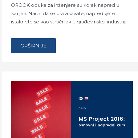
OROOK obuke za inženjere su korak napred u
karijeri. Način da se usavršavate, napredujete i
istaknete se kao stručnjak u građevinskoj industriji.
…
OROOK
OPŠIRNIJE
OBUKE
ZA
INŽENJERE
–
KORAK
NAPRED
U
KARIJERI