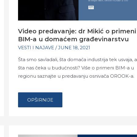
Video predavanje: dr Mikić o primeni
BIM-a u domaćem građevinarstvu
VESTI I NAJAVE
/
JUNE 18, 2021
Šta smo savladali, šta domaća industrija tek usvaja, 
šta nas čeka u budućnosti? Više o primeni BIM-a u
regionu saznajte u predavanju osnivača OROOK-a.
…
VIDEO
OPŠIRNIJE
PREDAVANJE:
DR
MIKIĆ
O
PRIMENI
BIM-
A
U