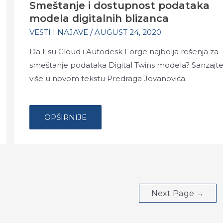
Smeštanje i dostupnost podataka
modela digitalnih blizanca
VESTI I NAJAVE
/
AUGUST 24, 2020
Da li su Cloud i Autodesk Forge najbolja rešenja za
smeštanje podataka Digital Twins modela? Sanzajt
više u novom tekstu Predraga Jovanovića.
…
SMEŠTANJE
OPŠIRNIJE
I
DOSTUPNOST
PODATAKA
MODELA
DIGITALNIH
BLIZANCA
Next Page
→