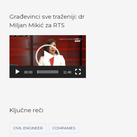
Građevinci sve traženiji: dr
Miljan Mikić za RTS
V
i
d
e
o
00:00
11:40
P
l
a
y
Ključne reči
e
r
CIVIL ENGINEER
COMPANIES