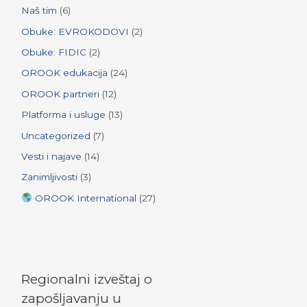
r
Naš tim
(6)
:
Obuke: EVROKODOVI
(2)
Obuke: FIDIC
(2)
OROOK edukacija
(24)
OROOK partneri
(12)
Platforma i usluge
(13)
Uncategorized
(7)
Vesti i najave
(14)
Zanimljivosti
(3)
OROOK International
(27)
Regionalni izveštaj o
zapošljavanju u