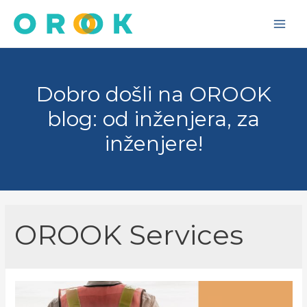
Skip
to
Main
content
Men
Dobro došli na OROOK
blog: od inženjera, za
inženjere!
OROOK Services