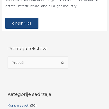
estate, infrastructure, and oil & gas industry.
…
BUILD
OPŠIRNIJE
WITH
OROOK,
YOUR
ONE-
STOP-
SHOP
FOR
MIDDLE
Pretraga tekstova
EASTERN
CONSTRUCTION
PROJECTS
S
e
a
r
c
h
Kategorije sadržaja
f
Korisni saveti
(30)
o