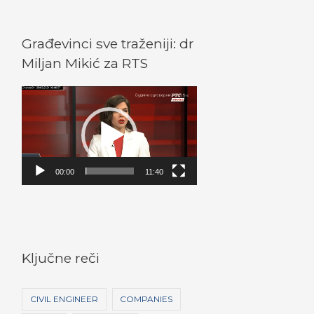
Građevinci sve traženiji: dr
Miljan Mikić za RTS
V
i
d
e
o
00:00
11:40
P
l
a
y
Ključne reči
e
r
CIVIL ENGINEER
COMPANIES