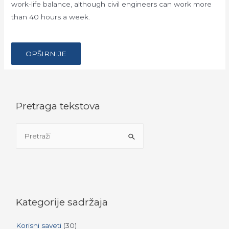
work-life balance, although civil engineers can work more
than 40 hours a week.
…
MOVING
OPŠIRNIJE
ABROAD:
CIVIL
ENGINEER’S
GUIDE
TO
THE
UAE
Pretraga tekstova
S
e
a
r
c
h
Kategorije sadržaja
f
Korisni saveti
(30)
o