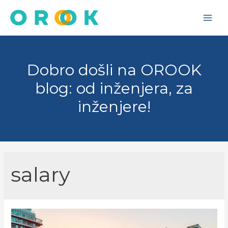
Skip
to
Main
content
Men
Dobro došli na OROOK
blog: od inženjera, za
inženjere!
salary