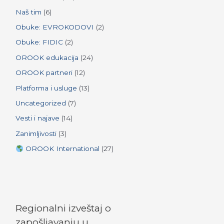
r
Naš tim
(6)
:
Obuke: EVROKODOVI
(2)
Obuke: FIDIC
(2)
OROOK edukacija
(24)
OROOK partneri
(12)
Platforma i usluge
(13)
Uncategorized
(7)
Vesti i najave
(14)
Zanimljivosti
(3)
OROOK International
(27)
Regionalni izveštaj o
zapošljavanju u