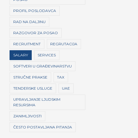
PROFIL POSLODAVCA
RAD NA DALJINU
RAZGOVOR ZA POSAO
RECRUITMENT
REGRUTACIJA
SALARY
SERVICES
SOFTVERI U GRAĐEVINARSTVU
STRUČNE PRAKSE
TAX
TENDERSKE USLUGE
UAE
UPRAVLJANJE LJUDSKIM
RESURSIMA
ZANIMLJIVOSTI
ČESTO POSTAVLJANA PITANJA