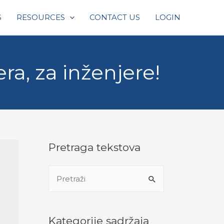
S
RESOURCES
CONTACT US
LOGIN
a, za inženjere!
Pretraga tekstova
S
e
a
r
Kategorije sadržaja