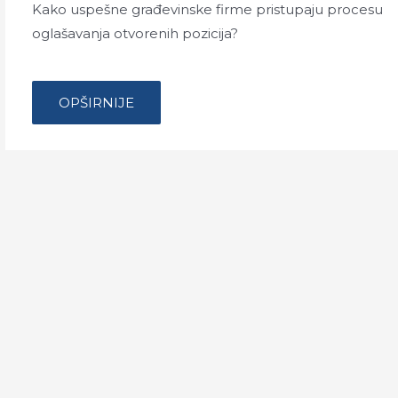
Kako uspešne građevinske firme pristupaju procesu
oglašavanja otvorenih pozicija?
…
VAŠI
OPŠIRNIJE
OGLASI
ZA
POSLOVE
NE
PRIVLAČE
RELEVANTNE
KANDIDATE?
VREME
JE
ZA
OROOK
TEST