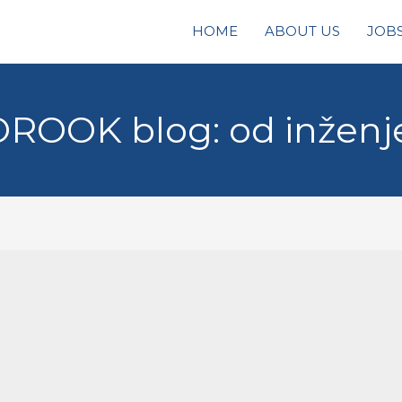
HOME
ABOUT US
JOB
OROOK blog: od inženjer