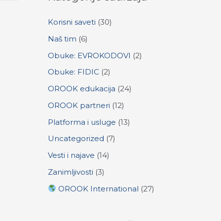
c
Korisni saveti
(30)
h
f
Naš tim
(6)
o
Obuke: EVROKODOVI
(2)
r
Obuke: FIDIC
(2)
:
OROOK edukacija
(24)
OROOK partneri
(12)
Platforma i usluge
(13)
Uncategorized
(7)
Vesti i najave
(14)
Zanimljivosti
(3)
OROOK International
(27)