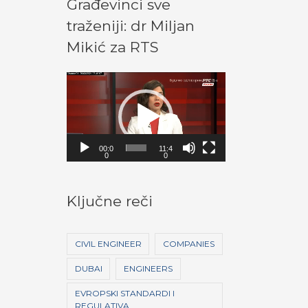
Građevinci sve
traženiji: dr Miljan
Mikić za RTS
V
i
d
e
00:0
11:4
0
0
o
P
Ključne reči
l
a
CIVIL ENGINEER
COMPANIES
y
e
DUBAI
ENGINEERS
r
EVROPSKI STANDARDI I
REGULATIVA