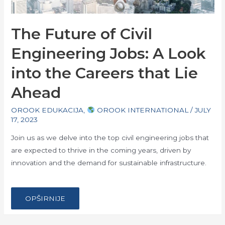
The Future of Civil
Engineering Jobs: A Look
into the Careers that Lie
Ahead
OROOK EDUKACIJA
,
OROOK INTERNATIONAL
/
JULY
17, 2023
Join us as we delve into the top civil engineering jobs that
are expected to thrive in the coming years, driven by
innovation and the demand for sustainable infrastructure.
…
THE
OPŠIRNIJE
FUTURE
OF
CIVIL
ENGINEERING