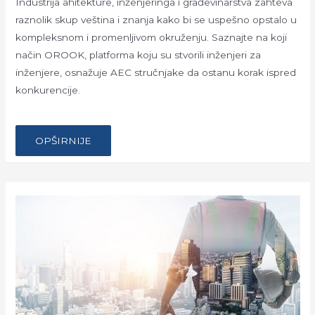
Industrija ahitekture, inženjeringa i građevinarstva zahteva
raznolik skup veština i znanja kako bi se uspešno opstalo u
kompleksnom i promenljivom okruženju. Saznajte na koji
način OROOK, platforma koju su stvorili inženjeri za
inženjere, osnažuje AEC stručnjake da ostanu korak ispred
konkurencije.
…
OROOK
OPŠIRNIJE
PLATFORMA:
SVE
ŠTO
JE
POTREBNO
AEC
PROFESIONALCIMA
NA
JEDNOM
MESTU