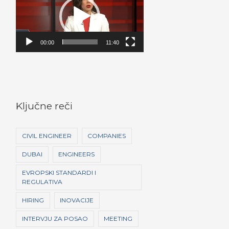
i
d
e
o
00:00
11:40
P
l
a
y
Ključne reči
e
r
CIVIL ENGINEER
COMPANIES
DUBAI
ENGINEERS
EVROPSKI STANDARDI I
REGULATIVA
HIRING
INOVACIJE
INTERVJU ZA POSAO
MEETING