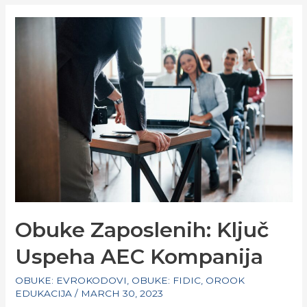
JOBS:
A
LOOK
INTO
THE
CAREERS
THAT
LIE
AHEAD
Obuke Zaposlenih: Ključ
Uspeha AEC Kompanija
OBUKE: EVROKODOVI
,
OBUKE: FIDIC
,
OROOK
EDUKACIJA
/
MARCH 30, 2023