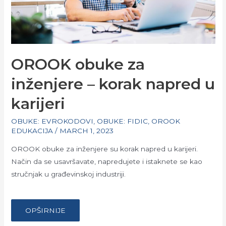
OROOK obuke za
inženjere – korak napred u
karijeri
OBUKE: EVROKODOVI
,
OBUKE: FIDIC
,
OROOK
EDUKACIJA
/
MARCH 1, 2023
OROOK obuke za inženjere su korak napred u karijeri.
Način da se usavršavate, napredujete i istaknete se kao
stručnjak u građevinskoj industriji.
…
OROOK
OPŠIRNIJE
OBUKE
ZA