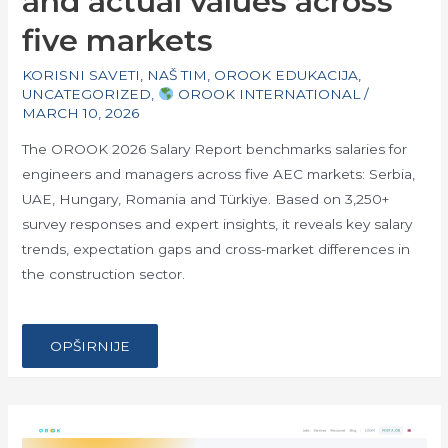
and actual values across
five markets
KORISNI SAVETI
,
NAŠ TIM
,
OROOK EDUKACIJA
,
UNCATEGORIZED
,
OROOK INTERNATIONAL
/
MARCH 10, 2026
The OROOK 2026 Salary Report benchmarks salaries for
engineers and managers across five AEC markets: Serbia,
UAE, Hungary, Romania and Türkiye. Based on 3,250+
survey responses and expert insights, it reveals key salary
trends, expectation gaps and cross-market differences in
the construction sector.
…
SALARIES
OPŠIRNIJE
FOR
ENGINEERS
AND
MANAGERS
IN
2026
–
OROOK