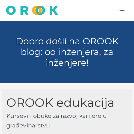
Skip
to
Main
content
Men
Dobro došli na OROOK
blog: od inženjera, za
inženjere!
OROOK edukacija
Kursevi i obuke za razvoj karijere u
građevinarstvu