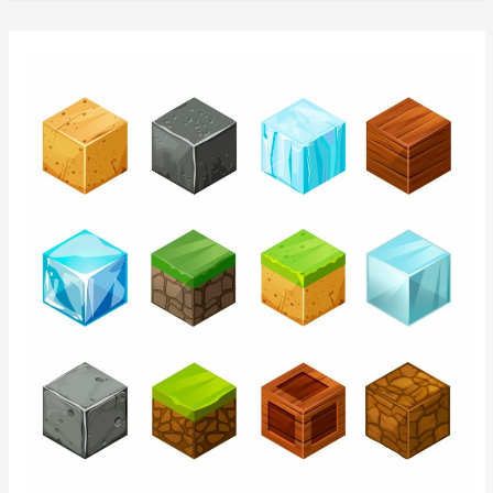
INŽENJERE
–
KORAK
NAPRED
U
KARIJERI