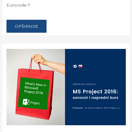
Eurocode 7.
…
EVROKOD
OPŠIRNIJE
4
I
7
SA
DODATKOM:
SVEOBUHVATNA
SKRIPTA
EVROKOD
7