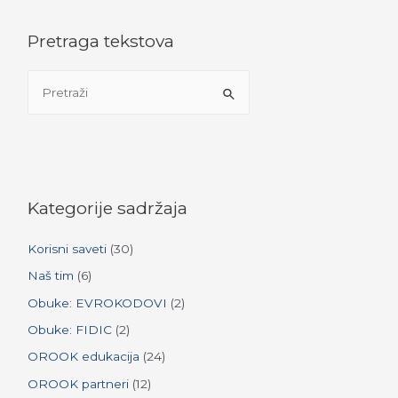
Pretraga tekstova
S
e
a
r
c
h
Kategorije sadržaja
f
Korisni saveti
(30)
o
r
Naš tim
(6)
:
Obuke: EVROKODOVI
(2)
Obuke: FIDIC
(2)
OROOK edukacija
(24)
OROOK partneri
(12)