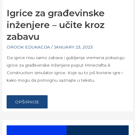
Igrice za građevinske
inženjere – učite kroz
zabavu
OROOK EDUKACIJA
/
JANUARY 23, 2023
Da igrice nisu samo zabava i gubljenje vremena pokazuju
igrice za građevinske inženjere poput Minecrafta ili
Construction simulator igrice. Koje su to još korisne igre i
kako mogu da pomognu saznajte u tekstu.
…
IGRICE
OPŠIRNIJE
ZA
GRAĐEVINSKE
INŽENJERE
–
UČITE
KROZ
ZABAVU