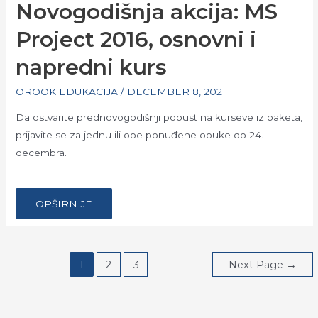
Novogodišnja akcija: MS
Project 2016, osnovni i
napredni kurs
OROOK EDUKACIJA
/
DECEMBER 8, 2021
Da ostvarite prednovogodišnji popust na kurseve iz paketa,
prijavite se za jednu ili obe ponuđene obuke do 24.
decembra.
…
NOVOGODIŠNJA
OPŠIRNIJE
AKCIJA:
MS
PROJECT
2016,
OSNOVNI
I
Posts
NAPREDNI
1
2
3
Next Page
→
KURS
pagination