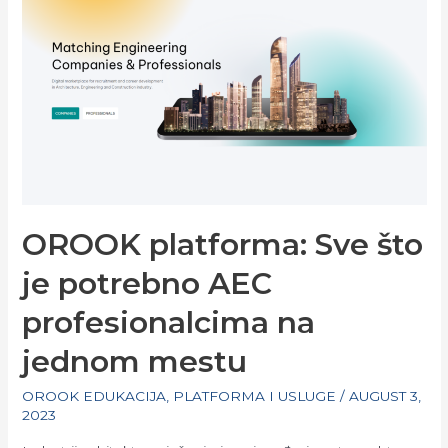
2026
REPORT:
EXPECTATIONS,
PATTERNS
AND
ACTUAL
VALUES
ACROSS
FIVE
MARKETS
OROOK platforma: Sve što
je potrebno AEC
profesionalcima na
jednom mestu
OROOK EDUKACIJA
,
PLATFORMA I USLUGE
/
AUGUST 3,
2023