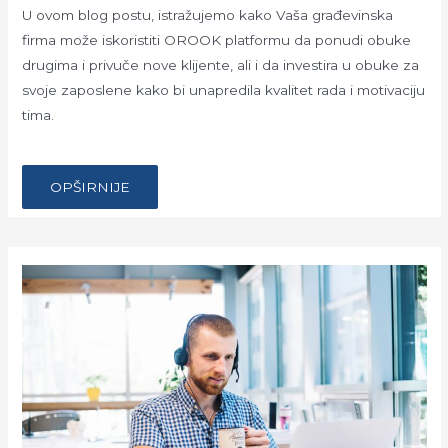
U ovom blog postu, istražujemo kako Vaša građevinska
firma može iskoristiti OROOK platformu da ponudi obuke
drugima i privuče nove klijente, ali i da investira u obuke za
svoje zaposlene kako bi unapredila kvalitet rada i motivaciju
tima.
…
OBUKE
OPŠIRNIJE
ZAPOSLENIH:
KLJUČ
USPEHA
AEC
KOMPANIJA