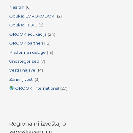
r
Naš tim
(6)
:
Obuke: EVROKODOVI
(2)
Obuke: FIDIC
(2)
OROOK edukacija
(24)
OROOK partneri
(12)
Platforma i usluge
(13)
Uncategorized
(7)
Vesti i najave
(14)
Zanimljivosti
(3)
OROOK International
(27)
Regionalni izveštaj o
zapošljavanju u