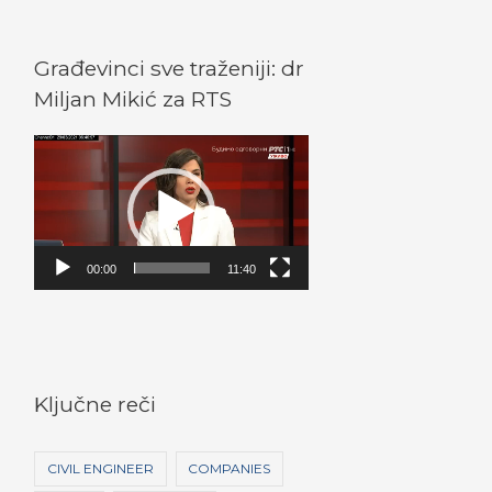
Građevinci sve traženiji: dr
Miljan Mikić za RTS
V
i
d
e
o
00:00
11:40
P
l
a
y
Ključne reči
e
r
CIVIL ENGINEER
COMPANIES