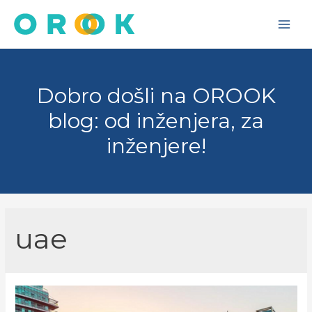
Skip
to
Main
content
Men
Dobro došli na OROOK
blog: od inženjera, za
inženjere!
uae