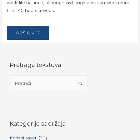
work-life balance, although civil engineers can work more
than 40 hours a week.
…
MOVING
OPŠIRNIJE
ABROAD:
CIVIL
ENGINEER’S
GUIDE
TO
THE
UAE
Pretraga tekstova
S
e
a
r
c
h
Kategorije sadržaja
f
Korisni saveti
(30)
o