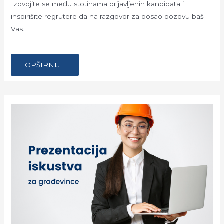
Izdvojite se među stotinama prijavljenih kandidata i
inspirišite regrutere da na razgovor za posao pozovu baš
Vas.
…
KAKO
OPŠIRNIJE
NAPISATI
CV
ZA
USPEŠNU
KARIJERU
U
GRAĐEVINARSTVU?