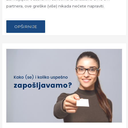
partnera, ove greške (više) nikada nećete napraviti.
…
5
OPŠIRNIJE
GREŠAKA
KOJE
ŠTETE
REPUTACIJI
INŽENJERA
TOKOM
REGRUTACIJE
(I
KAKO
IH
IZBEĆI)