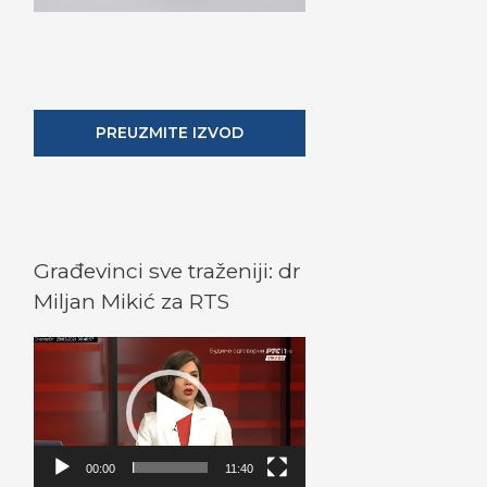
PREUZMITE IZVOD
Građevinci sve traženiji: dr
Miljan Mikić za RTS
V
i
d
e
o
00:00
11:40