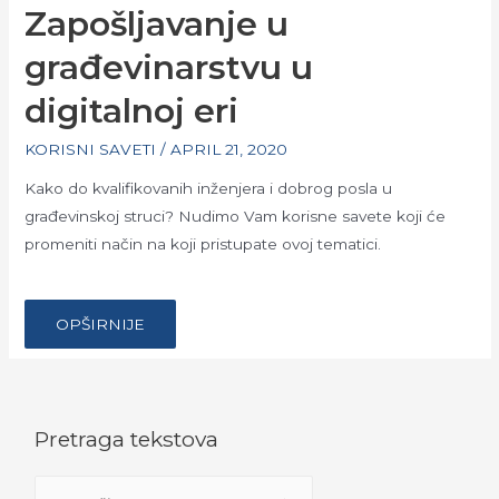
Zapošljavanje u
građevinarstvu u
digitalnoj eri
KORISNI SAVETI
/
APRIL 21, 2020
Kako do kvalifikovanih inženjera i dobrog posla u
građevinskoj struci? Nudimo Vam korisne savete koji će
promeniti način na koji pristupate ovoj tematici.
…
ZAPOŠLJAVANJE
OPŠIRNIJE
U
GRAĐEVINARSTVU
U
DIGITALNOJ
ERI
Pretraga tekstova
S