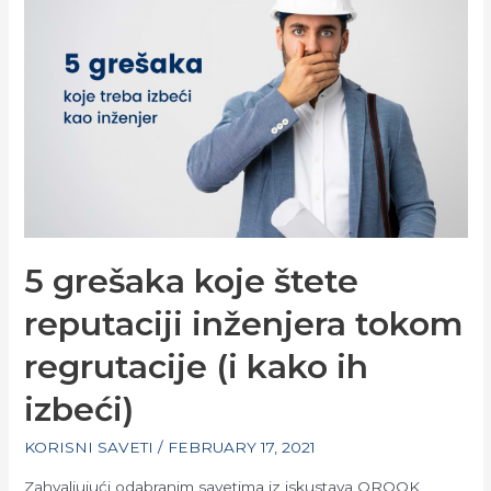
RADE
ZA
VAS?
5 grešaka koje štete
reputaciji inženjera tokom
regrutacije (i kako ih
izbeći)
KORISNI SAVETI
/
FEBRUARY 17, 2021
Zahvaljujući odabranim savetima iz iskustava OROOK