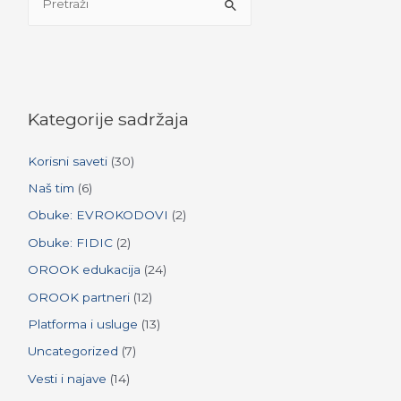
e
a
r
c
h
Kategorije sadržaja
f
Korisni saveti
(30)
o
r
Naš tim
(6)
:
Obuke: EVROKODOVI
(2)
Obuke: FIDIC
(2)
OROOK edukacija
(24)
OROOK partneri
(12)
Platforma i usluge
(13)
Uncategorized
(7)
Vesti i najave
(14)