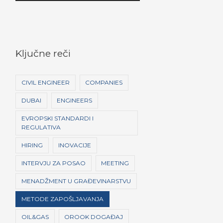
P
l
a
y
Ključne reči
e
r
CIVIL ENGINEER
COMPANIES
DUBAI
ENGINEERS
EVROPSKI STANDARDI I
REGULATIVA
HIRING
INOVACIJE
INTERVJU ZA POSAO
MEETING
MENADŽMENT U GRAĐEVINARSTVU
METODE ZAPOŠLJAVANJA
OIL&GAS
OROOK DOGAĐAJ