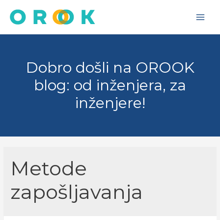
Skip
to
Main
content
Men
Dobro došli na OROOK
blog: od inženjera, za
inženjere!
Metode
zapošljavanja