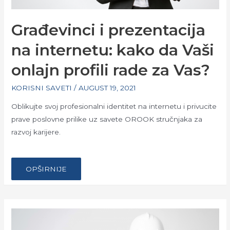
Građevinci i prezentacija
na internetu: kako da Vaši
onlajn profili rade za Vas?
KORISNI SAVETI
/
AUGUST 19, 2021
Oblikujte svoj profesionalni identitet na internetu i privucite
prave poslovne prilike uz savete OROOK stručnjaka za
razvoj karijere.
…
GRAĐEVINCI
OPŠIRNIJE
I
PREZENTACIJA
NA
INTERNETU:
KAKO
DA
VAŠI
ONLAJN
PROFILI