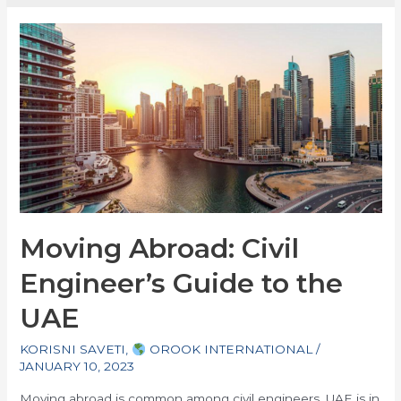
Moving Abroad: Civil
Engineer’s Guide to the
UAE
KORISNI SAVETI
,
OROOK INTERNATIONAL
/
JANUARY 10, 2023
Moving abroad is common among civil engineers. UAE is in