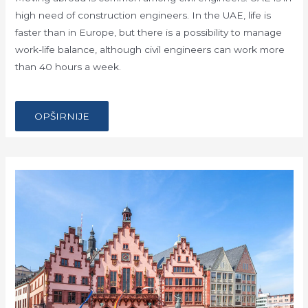
high need of construction engineers. In the UAE, life is
faster than in Europe, but there is a possibility to manage
work-life balance, although civil engineers can work more
than 40 hours a week.
…
MOVING
OPŠIRNIJE
ABROAD:
CIVIL
ENGINEER’S
GUIDE
TO
THE
UAE