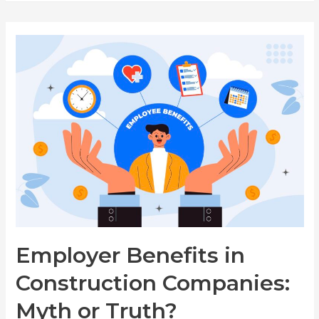
U
GRAĐEVINSKIM
KOMPANIJAMA
–
KAKO
IZBEĆI
OČEKIVANO?
Employer Benefits in
Construction Companies:
Myth or Truth?