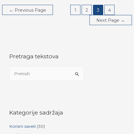
KARIJERU
U
Posts
GRAĐEVINARSTVU?
←
Previous Page
1
2
3
4
pagination
Next Page
→
Pretraga tekstova
S
e
a
r
c
h
Kategorije sadržaja
f
Korisni saveti
(30)
o