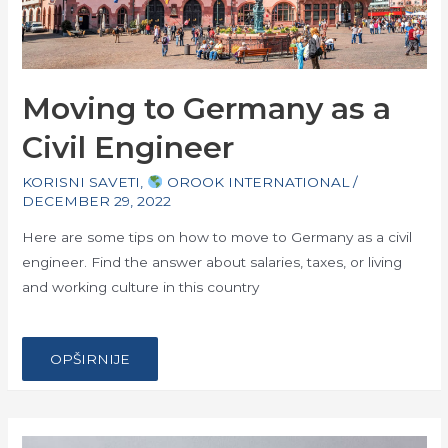
Moving to Germany as a
Civil Engineer
KORISNI SAVETI
,
OROOK INTERNATIONAL
/
DECEMBER 29, 2022
Here are some tips on how to move to Germany as a civil
engineer. Find the answer about salaries, taxes, or living
and working culture in this country
…
MOVING
OPŠIRNIJE
TO
GERMANY
AS
A
CIVIL
ENGINEER