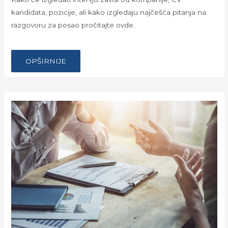
kandidata, pozicije, ali kako izgledaju najčešća pitanja na
razgovoru za posao pročitajte ovde.
…
KAKO
OPŠIRNIJE
DA
ODGOVORITE
NA
NAJČEŠĆA
PITANJA
NA
RAZGOVORU
ZA
POSAO