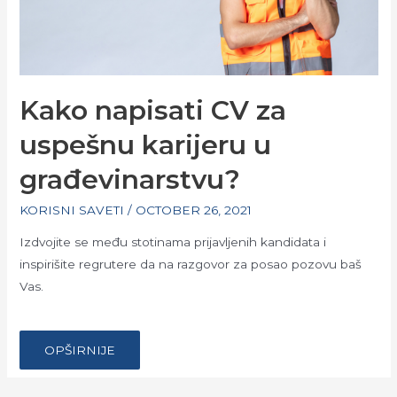
Kako napisati CV za
uspešnu karijeru u
građevinarstvu?
KORISNI SAVETI
/
OCTOBER 26, 2021
Izdvojite se među stotinama prijavljenih kandidata i
inspirišite regrutere da na razgovor za posao pozovu baš
Vas.
…
KAKO
OPŠIRNIJE
NAPISATI
CV
ZA
USPEŠNU