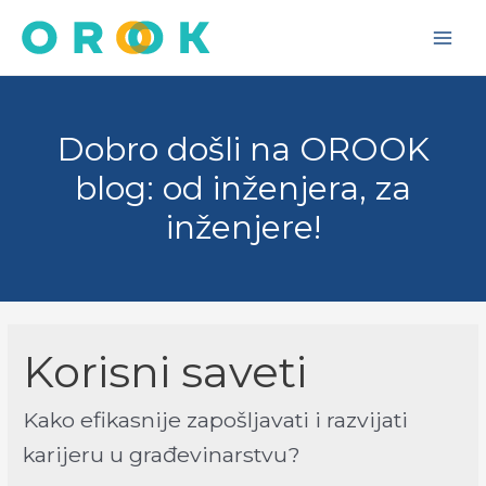
Skip
to
Main
content
Men
Dobro došli na OROOK
blog: od inženjera, za
inženjere!
Korisni saveti
Kako efikasnije zapošljavati i razvijati
karijeru u građevinarstvu?