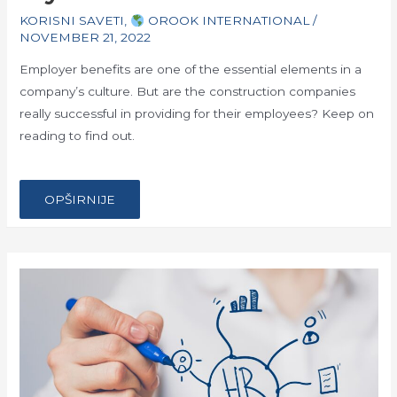
KORISNI SAVETI
,
OROOK INTERNATIONAL
/
NOVEMBER 21, 2022
Employer benefits are one of the essential elements in a
company’s culture. But are the construction companies
really successful in providing for their employees? Keep on
reading to find out.
…
EMPLOYER
OPŠIRNIJE
BENEFITS
IN
CONSTRUCTION
COMPANIES:
MYTH
OR
TRUTH?