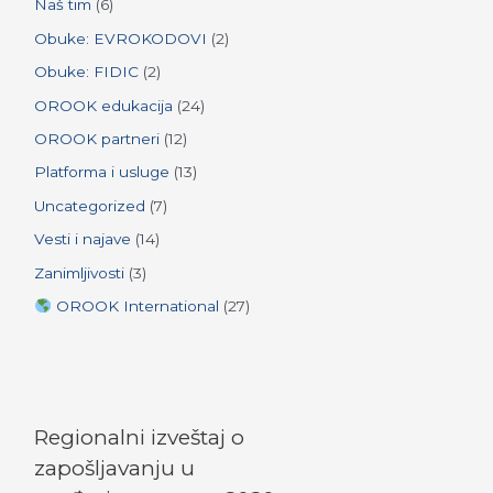
r
Naš tim
(6)
:
Obuke: EVROKODOVI
(2)
Obuke: FIDIC
(2)
OROOK edukacija
(24)
OROOK partneri
(12)
Platforma i usluge
(13)
Uncategorized
(7)
Vesti i najave
(14)
Zanimljivosti
(3)
OROOK International
(27)
Regionalni izveštaj o
zapošljavanju u