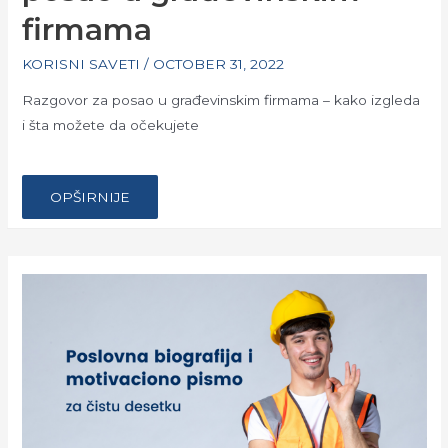
firmama
KORISNI SAVETI
/
OCTOBER 31, 2022
Razgovor za posao u građevinskim firmama – kako izgleda
i šta možete da očekujete
…
KAKO
OPŠIRNIJE
IZGLEDA
RAZGOVOR
ZA
POSAO
U
GRAĐEVINSKIM
FIRMAMA