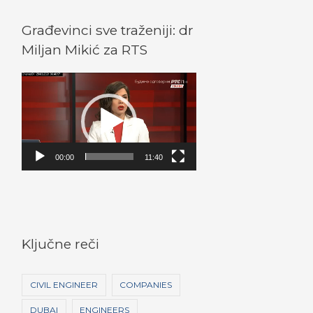
Građevinci sve traženiji: dr
Miljan Mikić za RTS
V
i
d
e
o
00:00
11:40
P
l
a
y
Ključne reči
e
r
CIVIL ENGINEER
COMPANIES
DUBAI
ENGINEERS