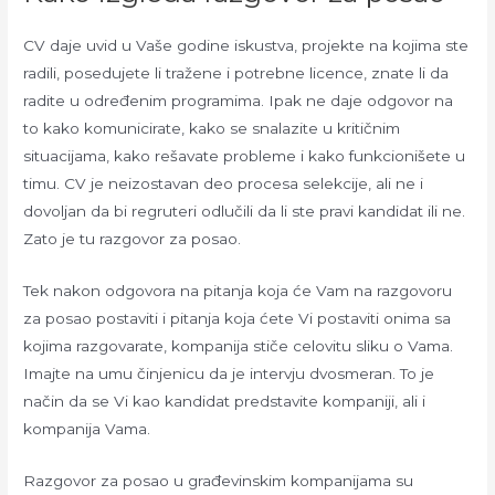
CV daje uvid u Vaše godine iskustva, projekte na kojima ste
radili, posedujete li tražene i potrebne licence, znate li da
radite u određenim programima. Ipak ne daje odgovor na
to kako komunicirate, kako se snalazite u kritičnim
situacijama, kako rešavate probleme i kako funkcionišete u
timu. CV je neizostavan deo procesa selekcije, ali ne i
dovoljan da bi regruteri odlučili da li ste pravi kandidat ili ne.
Zato je tu razgovor za posao.
Tek nakon odgovora na pitanja koja će Vam na razgovoru
za posao postaviti i pitanja koja ćete Vi postaviti onima sa
kojima razgovarate, kompanija stiče celovitu sliku o Vama.
Imajte na umu činjenicu da je intervju dvosmeran. To je
način da se Vi kao kandidat predstavite kompaniji, ali i
kompanija Vama.
Razgovor za posao u građevinskim kompanijama su