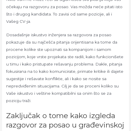
očekaju na razgovoru za posao. Vas možda neće pitati isto
što i drugog kandidata. To zavisi od same pozicije, ali i
Vašeg CV-ja.
Dosadašnje iskustvo inženjera sa razgovora za posao
pokazuje da su najčešća pitanja orijentisana ka tome da
procene kolike ste upoznati sa kompanijom i samom
pozicijom, koje vrste projekata ste radili, kako funkcionišete
u timu i kako pristupate rešavanju problema. Dakle, pitanja
fokusirana na to kako komunicirate, primate kritike ili dajete
sugestije i rešavate konflikte, ali i kako se nosite sa
nepredviđenim situacijama. Cilj je da se proceni koliko su
Vaše iskustvo i veštine kompatibilni sa onim što se za
poziciju traži.
Zaključak o tome kako izgleda
razgovor za posao u građevinskoj