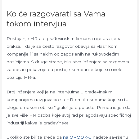
Ko će razgovarati sa Vama
tokom intervjua
Postojanje HR-a u građevinskim firmama nije ustaljena
praksa. I dalje se često razgovor obavlja sa vlasnikom
kompanije ili sa nekim od zaposlenih na rukovodećim
pozicijama. S druge strane, iskustvo inženjera sa razgovora
za posao pokazuje da postoje kompanije koje su uvele
poziciju HR-a.
Broj inženjera koji je na intervjuima u građevinskim
kompanijama razgovarao sa HR-om ili osobama koje su tu
ulogu u nekom obliku “igrale” je u porastu. Primetno je i da
je sve više HR osoba koje svoj rad prilagođavaju specifičnoj
industriji kakva je građevinska.
Ukoliko ste bili te sreće da
na OROOK-u
nađete savršenu