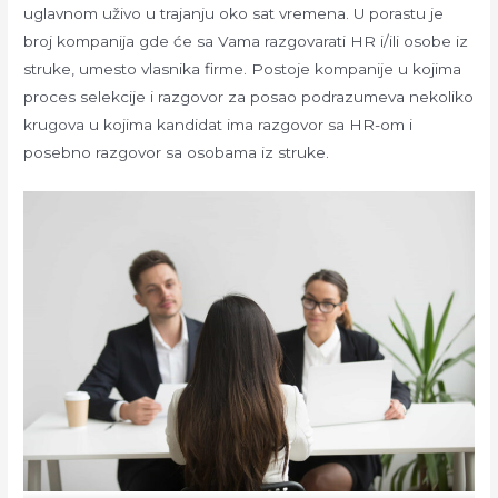
uglavnom uživo u trajanju oko sat vremena. U porastu je
broj kompanija gde će sa Vama razgovarati HR i/ili osobe iz
struke, umesto vlasnika firme. Postoje kompanije u kojima
proces selekcije i razgovor za posao podrazumeva nekoliko
krugova u kojima kandidat ima razgovor sa HR-om i
posebno razgovor sa osobama iz struke.