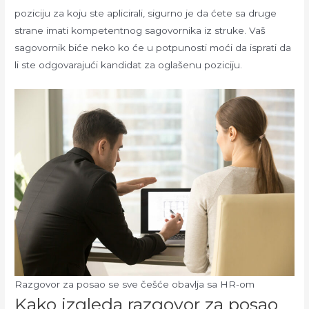
poziciju za koju ste aplicirali, sigurno je da ćete sa druge
strane imati kompetentnog sagovornika iz struke. Vaš
sagovornik biće neko ko će u potpunosti moći da isprati da
li ste odgovarajući kandidat za oglašenu poziciju.
Razgovor za posao se sve češće obavlja sa HR-om
Kako izgleda razgovor za posao