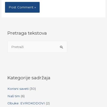
Pretraga tekstova
S
e
a
r
c
h
Kategorije sadržaja
f
Korisni saveti
(30)
o
r
Naš tim
(6)
:
Obuke: EVROKODOVI
(2)