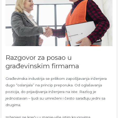
Razgovor za posao u
građevinskim firmama
Građevinska industrija se prilikom zapošljavanja inženjera
dugo “oslanjala” na princip preporuka. Od oglašavanja
pozicija, do prijavljivanja inženjera na iste. Razlog je
jednostavan – ljudi su umreženi i često sarađuju jedni sa
drugima.
Inženjeri se kreću u manje-više istim krugovima.