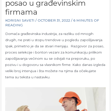
posao u građevinskim
firmama
KORISNI SAVETI
/
OCTOBER 31, 2022
/
6 MINUTES OF
READING
Domaća građevinska industrija, za razliku od mnogih
drugih, ne prati u stopu trendove u pogledu zapošljavanja.
Ipak, primetno je da se stvari menjaju. Razgovor za posao,
proces selekcije i bonton vezani za komunikaciju prilikom
zapošljavanja većinom su se odvijali na preporuku, po
pozivu i u dogovoru sa vlasnikom firme. Kako danas izgleda
veliki broj intervjua i šta možete na njima da očekujete
tema su teksta u nastavku.