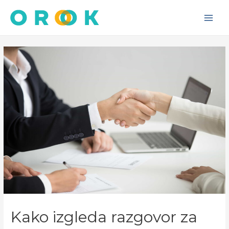
Skip
to
Main
content
Men
Kako izgleda razgovor za