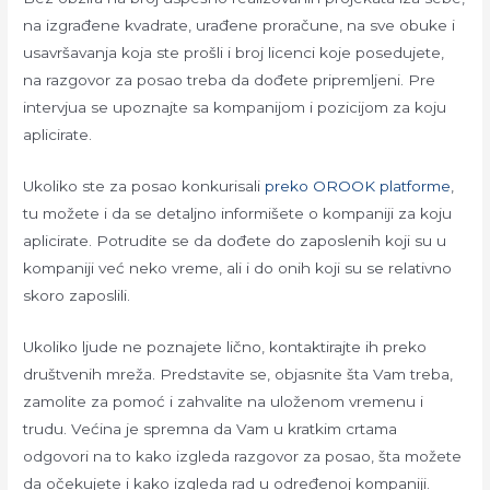
na izgrađene kvadrate, urađene proračune, na sve obuke i
usavršavanja koja ste prošli i broj licenci koje posedujete,
na razgovor za posao treba da dođete pripremljeni. Pre
intervjua se upoznajte sa kompanijom i pozicijom za koju
aplicirate.
Ukoliko ste za posao konkurisali
preko OROOK platforme
,
tu možete i da se detaljno informišete o kompaniji za koju
aplicirate. Potrudite se da dođete do zaposlenih koji su u
kompaniji već neko vreme, ali i do onih koji su se relativno
skoro zaposlili.
Ukoliko ljude ne poznajete lično, kontaktirajte ih preko
društvenih mreža. Predstavite se, objasnite šta Vam treba,
zamolite za pomoć i zahvalite na uloženom vremenu i
trudu. Većina je spremna da Vam u kratkim crtama
odgovori na to kako izgleda razgovor za posao, šta možete
da očekujete i kako izgleda rad u određenoj kompaniji.