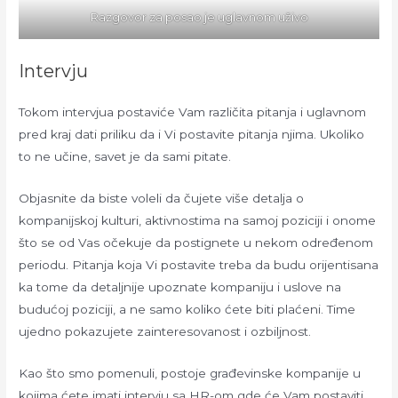
Razgovor za posao je uglavnom uživo
Intervju
Tokom intervjua postaviće Vam različita pitanja i uglavnom
pred kraj dati priliku da i Vi postavite pitanja njima. Ukoliko
to ne učine, savet je da sami pitate.
Objasnite da biste voleli da čujete više detalja o
kompanijskoj kulturi, aktivnostima na samoj poziciji i onome
što se od Vas očekuje da postignete u nekom određenom
periodu. Pitanja koja Vi postavite treba da budu orijentisana
ka tome da detaljnije upoznate kompaniju i uslove na
budućoj poziciji, a ne samo koliko ćete biti plaćeni. Time
ujedno pokazujete zainteresovanost i ozbiljnost.
Kao što smo pomenuli, postoje građevinske kompanije u
kojima ćete imati intervju sa HR-om gde će Vam postaviti