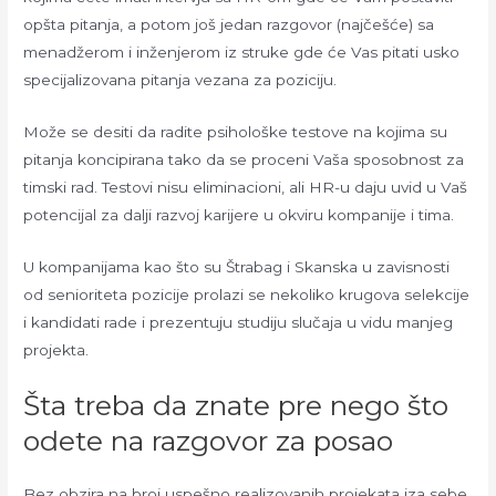
opšta pitanja, a potom još jedan razgovor (najčešće) sa
menadžerom i inženjerom iz struke gde će Vas pitati usko
specijalizovana pitanja vezana za poziciju.
Može se desiti da radite psihološke testove na kojima su
pitanja koncipirana tako da se proceni Vaša sposobnost za
timski rad. Testovi nisu eliminacioni, ali HR-u daju uvid u Vaš
potencijal za dalji razvoj karijere u okviru kompanije i tima.
U kompanijama kao što su Štrabag i Skanska u zavisnosti
od senioriteta pozicije prolazi se nekoliko krugova selekcije
i kandidati rade i prezentuju studiju slučaja u vidu manjeg
projekta.
Šta treba da znate pre nego što
odete na razgovor za posao
Bez obzira na broj uspešno realizovanih projekata iza sebe,