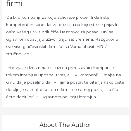
firmi
Da bi u kompaniji za koju aplicirate procenili da li ste
kompetentan kandidat za poziciju na koju ste se prijavili
osim Vašeg CV-ja odlučiće i razgovor za posao. Oni se
uglavnom obavljaju uživo i traju sat vremena. Razgovor u
sve više građevinskih firmi će sa Vama obaviti HR i/ili
stručno lice.
Intervju je dvosmeran i služi da predstavnici kompanije
tokom intervjua upoznaju Vas, ali i Vi kompaniju. Imajte na
umu da je poželjno da i Vi njima postavite pitanja kako biste
detaljnije saznali o kulturi u firmi ili o samoj poziciji, za šta
ćete dobiti priliku uglavnom na kraju intervjua.
About The Author