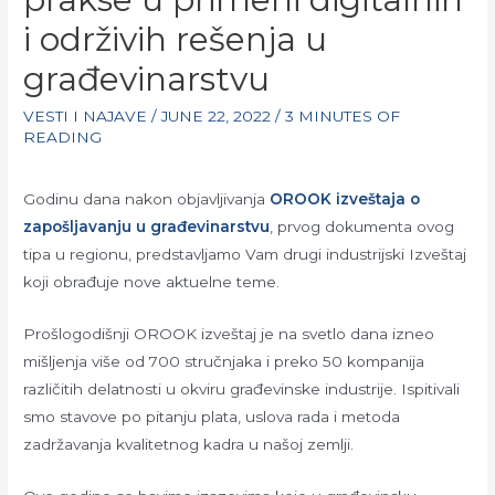
i održivih rešenja u
građevinarstvu
VESTI I NAJAVE
/
JUNE 22, 2022
/
3 MINUTES OF
READING
Godinu dana nakon objavljivanja
OROOK izveštaja o
zapošljavanju u građevinarstvu
, prvog dokumenta ovog
tipa u regionu, predstavljamo Vam drugi industrijski Izveštaj
koji obrađuje nove aktuelne teme.
Prošlogodišnji OROOK izveštaj je na svetlo dana izneo
mišljenja više od 700 stručnjaka i preko 50 kompanija
različitih delatnosti u okviru građevinske industrije. Ispitivali
smo stavove po pitanju plata, uslova rada i metoda
zadržavanja kvalitetnog kadra u našoj zemlji.