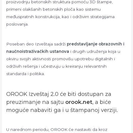
proizvodnju betonskih struktura pomoću 3D štampe,
primeni olakšanih betonskih ploča kao sistemu
međuspratnih konstrukcija, kao i održivim strategijama
poslovanja.
Poseban deo Izveštaja sadrži
predstavljanje obrazovnih i
naučnoistraživačkih ustanova
i drugih udruženja koja u
okviru svojih aktivnosti promovišu upotrebu digitalnih i
održivih rešenja i učestvuju u kreiranju relevantnih
standarda i politika.
OROOK Izveštaj 2.0 će biti dostupan za
preuzimanje na sajtu
orook.net
, a biće
moguće nabaviti ga i u štampanoj verziji.
U narednom periodu, OROOK će nastaviti da kroz