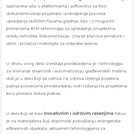
saznaćete više o platformama i softverima za foto-
dokumentovanje projekata i poboljšanje procesa
upravljanja različitim fazama gradnje, kao i o mogućim
primenama BIM tehnologija za upravljanje projektima,
izradu tehničke dokumentacije, crtanje planova armature i
izbor i proračun materijala za zidarske radove.
U okviru ovog dela Izveštaja predstavljena je i tehnologija
za snimanje stvarnosti i automatizaciju građevinskih mašina,
dok je u delu koji se odnosi na održiva rešenja posebna
pažnja posvećena predstavljanju ovih rešenja na projektima
kroz primere dobre prakse.
U delu koji se bavi
inovativnim i održivim rešenjima
fokus
je na materijalima koji doprinose poboljšanju energetske
efikasnosti objekata, aktuelnim tehnologijama za