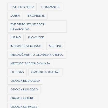
r
CIVIL ENGINEER
COMPANIES
DUBAI
ENGINEERS
EVROPSKI STANDARDI I
REGULATIVA
HIRING
INOVACIJE
INTERVJU ZA POSAO
MEETING
MENADŽMENT U GRAĐEVINARSTVU
METODE ZAPOŠLJAVANJA
OIL&GAS
OROOK DOGAĐAJ
OROOK EDUKACIJA
OROOK INSAJDER
OROOK OBUKE
OROOK SERVICES