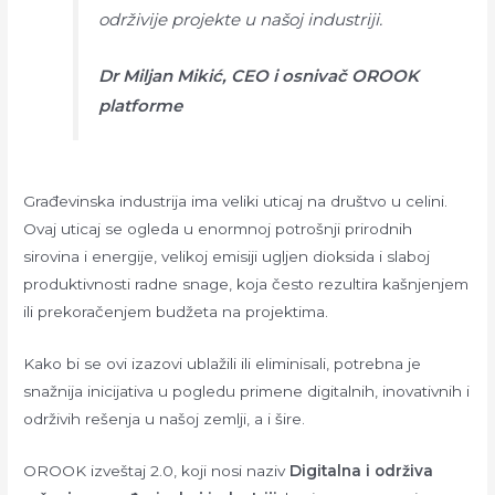
održivije projekte u našoj industriji.
Dr Miljan Mikić, CEO i osnivač OROOK
platforme
Građevinska industrija ima veliki uticaj na društvo u celini.
Ovaj uticaj se ogleda u enormnoj potrošnji prirodnih
sirovina i energije, velikoj emisiji ugljen dioksida i slaboj
produktivnosti radne snage, koja često rezultira kašnjenjem
ili prekoračenjem budžeta na projektima.
Kako bi se ovi izazovi ublažili ili eliminisali, potrebna je
snažnija inicijativa u pogledu primene digitalnih, inovativnih i
održivih rešenja u našoj zemlji, a i šire.
OROOK izveštaj 2.0, koji nosi naziv
Digitalna i održiva