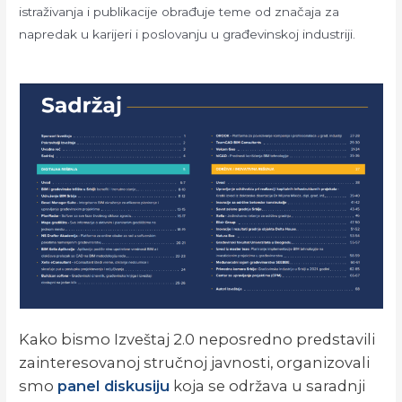
istraživanja i publikacije obrađuje teme od značaja za
napredak u karijeri i poslovanju u građevinskoj industriji.
Kako bismo Izveštaj 2.0 neposredno predstavili
zainteresovanoj stručnoj javnosti, organizovali
smo
panel diskusiju
koja se održava u saradnji