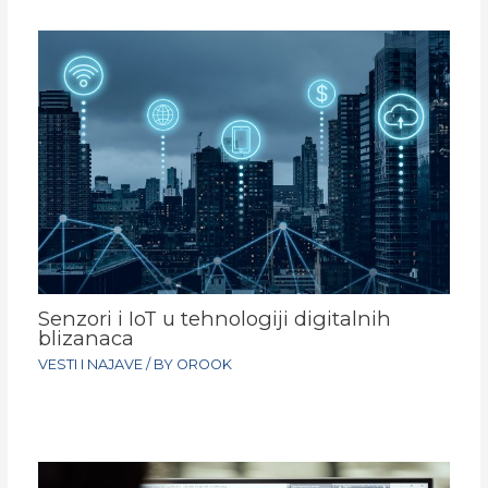
Senzori i IoT u tehnologiji digitalnih
blizanaca
VESTI I NAJAVE
/ BY
OROOK