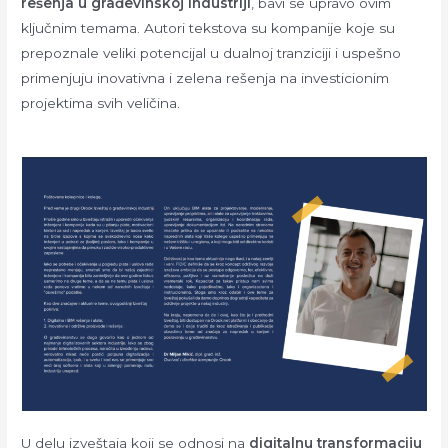
rešenja u građevinskoj industriji
, bavi se upravo ovim
ključnim temama. Autori tekstova su kompanije koje su
prepoznale veliki potencijal u dualnoj tranziciji i uspešno
primenjuju inovativna i zelena rešenja na investicionim
projektima svih veličina.
U delu izveštaja koji se odnosi na
digitalnu transformaciju