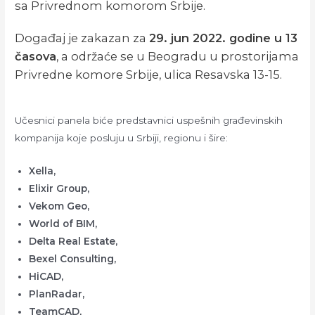
sa Privrednom komorom Srbije.
Događaj je zakazan za
29. jun 2022. godine u 13
časova
, a održaće se u Beogradu u prostorijama
Privredne komore Srbije, ulica Resavska 13-15.
Učesnici panela biće predstavnici uspešnih građevinskih
kompanija koje posluju u Srbiji, regionu i šire:
Xella,
Elixir Group,
Vekom Geo,
World of BIM,
Delta Real Estate,
Bexel Consulting,
HiCAD,
PlanRadar,
TeamCAD,