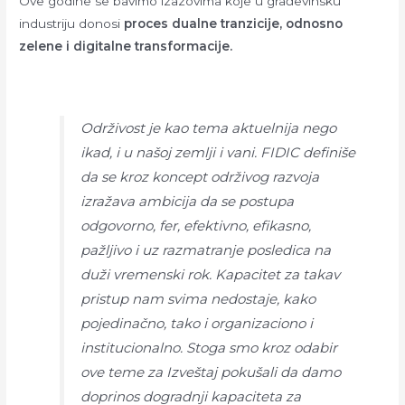
Ove godine se bavimo izazovima koje u građevinsku
industriju donosi
proces dualne tranzicije, odnosno
zelene i digitalne transformacije.
Održivost je kao tema aktuelnija nego
ikad, i u našoj zemlji i vani. FIDIC definiše
da se kroz koncept održivog razvoja
izražava ambicija da se postupa
odgovorno, fer, efektivno, efikasno,
pažljivo i uz razmatranje posledica na
duži vremenski rok. Kapacitet za takav
pristup nam svima nedostaje, kako
pojedinačno, tako i organizaciono i
institucionalno. Stoga smo kroz odabir
ove teme za Izveštaj pokušali da damo
doprinos dogradnji kapaciteta za