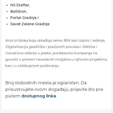
NS Drafter,
Buildcon,
Portal Gradnja i
Savet Zelene Gradnje
.
Kroz tri bloka koja obrađuju teme
BIM kao izazov i rešenje
,
Digitalizacija gradilišta i poslovnih procesa
i
Održiva i
inovativna rešenja u praksi
, predstavnici kompanija će
govoriti o primeni navedenih inicijativa u njihovim projekima,
kao i u celokupnom poslovanju.
Broj slobodnih mesta je ograničen. Da
prisustvujete ovom događaju, prijavite što pre
putem
dostupnog linka
.