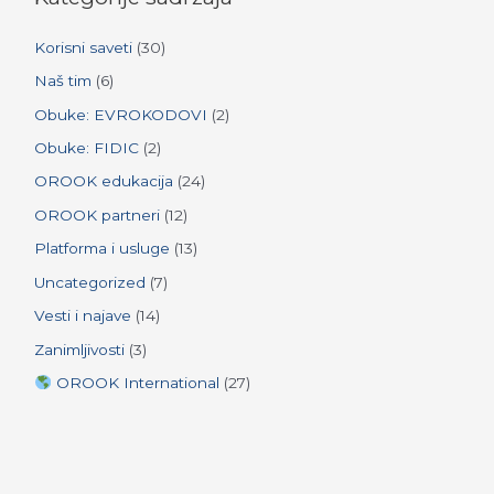
f
Korisni saveti
(30)
o
r
Naš tim
(6)
:
Obuke: EVROKODOVI
(2)
Obuke: FIDIC
(2)
OROOK edukacija
(24)
OROOK partneri
(12)
Platforma i usluge
(13)
Uncategorized
(7)
Vesti i najave
(14)
Zanimljivosti
(3)
OROOK International
(27)