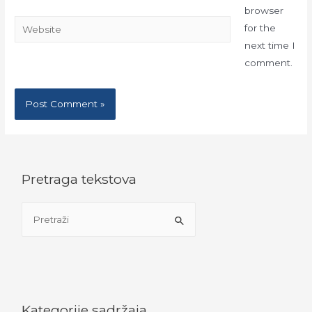
browser
Website
for the
next time I
comment.
Pretraga tekstova
S
e
a
r
c
h
Kategorije sadržaja