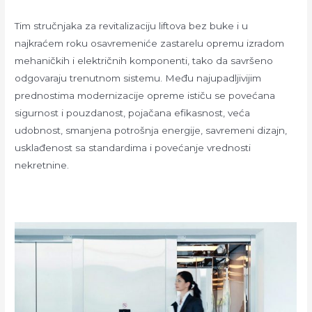
Tim stručnjaka za revitalizaciju liftova bez buke i u
najkraćem roku osavremeniće zastarelu opremu izradom
mehaničkih i električnih komponenti, tako da savršeno
odgovaraju trenutnom sistemu. Među najupadljivijim
prednostima modernizacije opreme ističu se povećana
sigurnost i pouzdanost, pojačana efikasnost, veća
udobnost, smanjena potrošnja energije, savremeni dizajn,
usklađenost sa standardima i povećanje vrednosti
nekretnine.