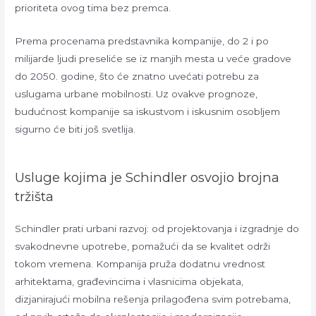
prioriteta ovog tima bez premca.
Prema procenama predstavnika kompanije, do 2 i po
milijarde ljudi preseliće se iz manjih mesta u veće gradove
do 2050. godine, što će znatno uvećati potrebu za
uslugama urbane mobilnosti. Uz ovakve prognoze,
budućnost kompanije sa iskustvom i iskusnim osobljem
sigurno će biti još svetlija.
Usluge kojima je Schindler osvojio brojna
tržišta
Schindler prati urbani razvoj: od projektovanja i izgradnje do
svakodnevne upotrebe, pomažući da se kvalitet održi
tokom vremena. Kompanija pruža dodatnu vrednost
arhitektama, građevincima i vlasnicima objekata,
dizjanirajući mobilna rešenja prilagođena svim potrebama,