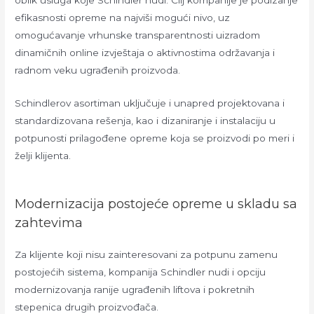
oblik usluga koje Schindler nudi. Cilj kompanije je podizanje
efikasnosti opreme na najviši mogući nivo, uz
omogućavanje vrhunske transparentnosti uizradom
dinamičnih online izvještaja o aktivnostima održavanja i
radnom veku ugrađenih proizvoda.
Schindlerov asortiman uključuje i unapred projektovana i
standardizovana rešenja, kao i dizaniranje i instalaciju u
potpunosti prilagođene opreme koja se proizvodi po meri i
želji klijenta.
Modernizacija postojeće opreme u skladu sa
zahtevima
Za klijente koji nisu zainteresovani za potpunu zamenu
postojećih sistema, kompanija Schindler nudi i opciju
modernizovanja ranije ugrađenih liftova i pokretnih
stepenica drugih proizvođača.