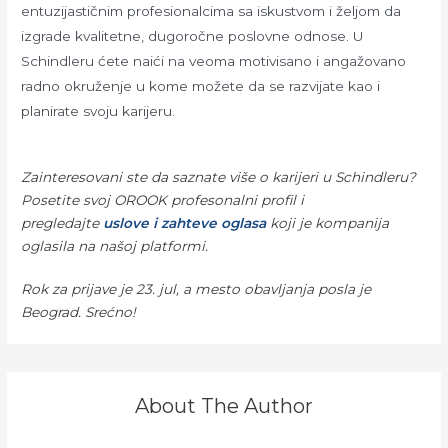
entuzijastičnim profesionalcima sa iskustvom i željom da
izgrade kvalitetne, dugoročne poslovne odnose. U
Schindleru ćete naići na veoma motivisano i angažovano
radno okruženje u kome možete da se razvijate kao i
planirate svoju karijeru.
Zainteresovani ste da saznate više o karijeri u Schindleru?
Posetite svoj OROOK profesonalni profil i
pregledajte
uslove i zahteve oglasa
koji je kompanija
oglasila na našoj platformi.
Rok za prijave je 23. jul, a mesto obavljanja posla je
Beograd. Srećno!
About The Author