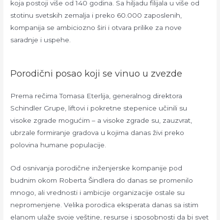
koja postoji više od 140 godina. Sa hiljadu filijala u više od
stotinu svetskih zemalja i preko 60.000 zaposlenih,
kompanija se ambiciozno širi i otvara prilike za nove
saradnje i uspehe.
Porodični posao koji se vinuo u zvezde
Prema rečima Tomasa Eterlija, generalnog direktora
Schindler Grupe, liftovi i pokretne stepenice učinili su
visoke zgrade mogućim – a visoke zgrade su, zauzvrat,
ubrzale formiranje gradova u kojima danas živi preko
polovina humane populacije.
Od osnivanja porodične inženjerske kompanije pod
budnim okom Roberta Šindlera do danas se promenilo
mnogo, ali vrednosti i ambicije organizacije ostale su
nepromenjene. Velika porodica eksperata danas sa istim
elanom ulaže svoje veštine, resurse i sposobnosti da bi svet