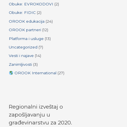
:
Obuke: EVROKODOVI
(2)
Obuke: FIDIC
(2)
OROOK edukacija
(24)
OROOK partneri
(12)
Platforma i usluge
(13)
Uncategorized
(7)
Vesti i najave
(14)
Zanimljivosti
(3)
OROOK International
(27)
Regionalni izveštaj o
zapošljavanju u
građevinarstvu za 2020.