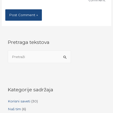
comment.
Pretraga tekstova
S
e
a
r
c
h
Kategorije sadržaja
f
Korisni saveti
(30)
o
r
Naš tim
(6)