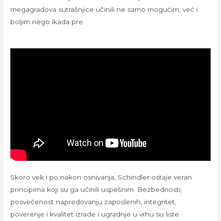
megagradova sutrašnjice učinili ne samo mogućim, već i
boljim nego ikada pre.
Skoro vek i po nakon osnivanja, Schindler ostaje veran
principima koji su ga učinili uspešnim. Bezbednosti,
posvećenost napredovanju zaposlenih, integritet,
poverenje i kvalitet izrade i ugradnje u vrhu su liste