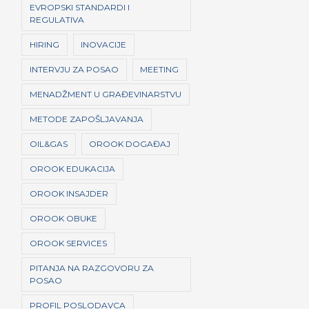
EVROPSKI STANDARDI I
REGULATIVA
HIRING
INOVACIJE
INTERVJU ZA POSAO
MEETING
MENADŽMENT U GRAĐEVINARSTVU
METODE ZAPOŠLJAVANJA
OIL&GAS
OROOK DOGAĐAJ
OROOK EDUKACIJA
OROOK INSAJDER
OROOK OBUKE
OROOK SERVICES
PITANJA NA RAZGOVORU ZA
POSAO
PROFIL POSLODAVCA